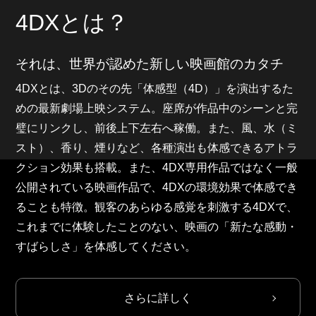
4DXとは？
それは、世界が認めた新しい映画館のカタチ
4DXとは、3Dのその先「体感型（4D）」を演出するた
めの最新劇場上映システム。座席が作品中のシーンと完
璧にリンクし、前後上下左右へ稼働。また、風、水（ミ
4DXトップ
TOP
スト）、香り、煙りなど、各種演出も体感できるアトラ
クション効果も搭載。また、4DX専用作品ではなく一般
4DXとは？
THIS IS 4DX
公開されている映画作品で、4DXの環境効果で体感でき
ることも特徴。観客のあらゆる感覚を刺激する4DXで、
CM/動画
これまでに体験したことのない、映画の「新たな感動・
CM/MOVIE
すばらしさ」を体感してください。
劇場情報
THEATER INFO
さらに詳しく
会社情報
CORPORATE