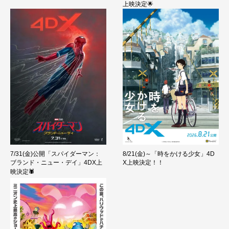
上映決定🌟
8/21(金)～「時をかける少女」4D
7/31(金)公開「スパイダーマン：
X上映決定！！
ブランド・ニュー・デイ」4DX上
映決定🕷