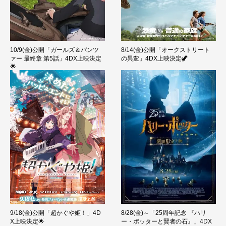
10/9(金)公開「ガールズ＆パンツ
8/14(金)公開「オークストリート
ァー 最終章 第5話」4DX上映決定
の異変」4DX上映決定🦖
🌟
9/18(金)公開「超かぐや姫！」4D
8/28(金)～「25周年記念 『ハリ
X上映決定🌟
ー・ポッターと賢者の石』」4DX