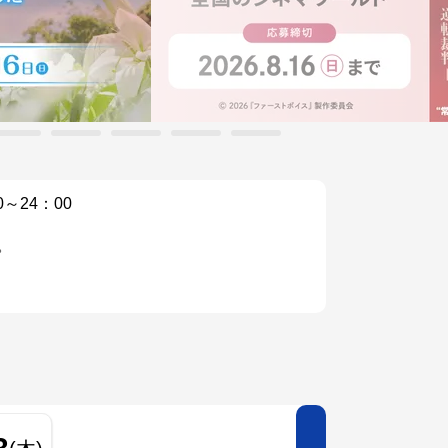
0～24：00
。