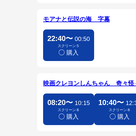
モアナと伝説の海 字幕
22:40〜
00:50
スクリーン５
◯ 購入
映画クレヨンしんちゃん 奇々怪
08:20〜
10:40〜
10:15
12:
スクリーン８
スクリーン８
◯ 購入
◯ 購入