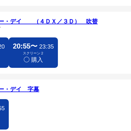
ュー・デイ （４ＤＸ／３Ｄ） 吹替
す
20:55〜
20
23:35
スクリーン２
◯ 購入
ー・デイ 字幕
55