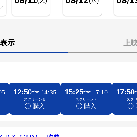
08/11
08/12
08/1
(火)
(水)
デイ
表示
上
12:50〜
15:25〜
17:5
05
14:35
17:10
スクリーン６
スクリーン７
スク
◯ 購入
◯ 購入
◯