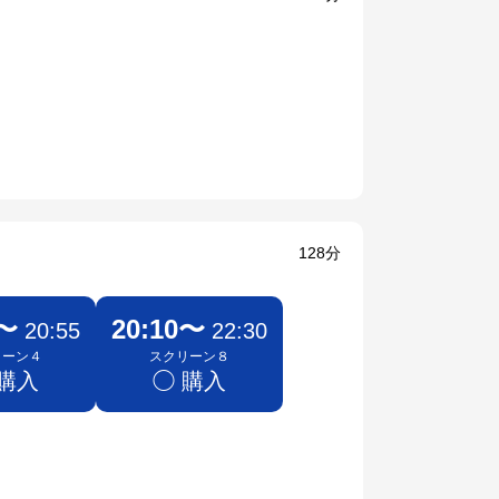
128分
5〜
20:10〜
20:55
22:30
リーン４
スクリーン８
 購入
◯ 購入