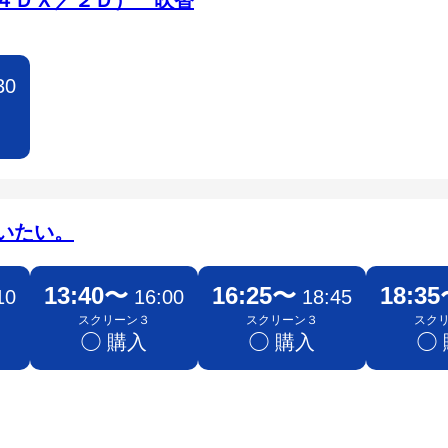
４ＤＸ／２Ｄ） 吹替
30
いたい。
13:40〜
16:25〜
18:3
10
16:00
18:45
スクリーン３
スクリーン３
スク
◯ 購入
◯ 購入
◯