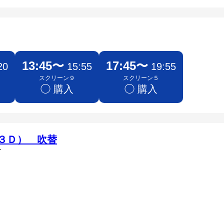
13:45〜
17:45〜
20
15:55
19:55
スクリーン９
スクリーン５
◯ 購入
◯ 購入
３Ｄ） 吹替
す