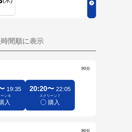
3
(木)
映時間順に表示
90分
0〜
20:20〜
19:35
22:05
リーン６
スクリーン７
 購入
◯ 購入
90分