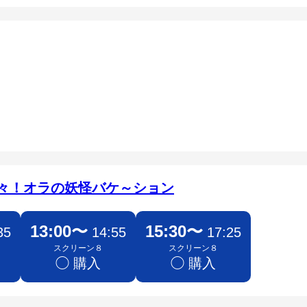
々！オラの妖怪バケ～ション
13:00〜
15:30〜
35
14:55
17:25
スクリーン８
スクリーン８
◯ 購入
◯ 購入