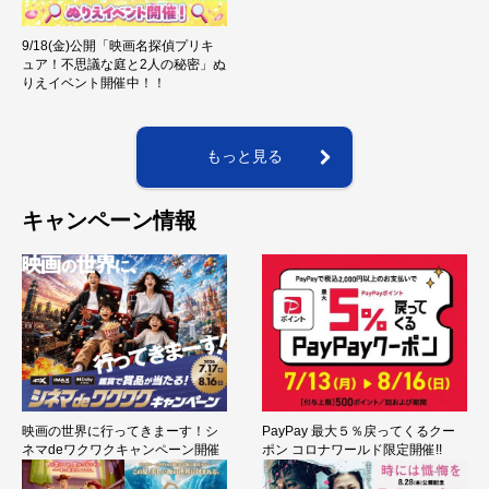
9/18(金)公開「映画名探偵プリキ
ュア！不思議な庭と2人の秘密」ぬ
りえイベント開催中！！
もっと見る
キャンペーン情報
映画の世界に行ってきまーす！シ
PayPay 最大５％戻ってくるクー
ネマdeワクワクキャンペーン開催
ポン コロナワールド限定開催!!