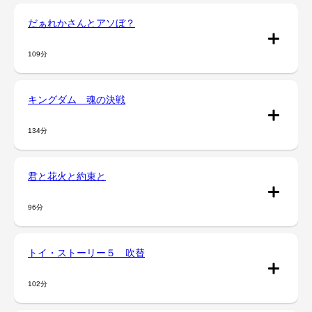
だぁれかさんとアソぼ？
109分
キングダム 魂の決戦
134分
君と花火と約束と
96分
トイ・ストーリー５ 吹替
102分