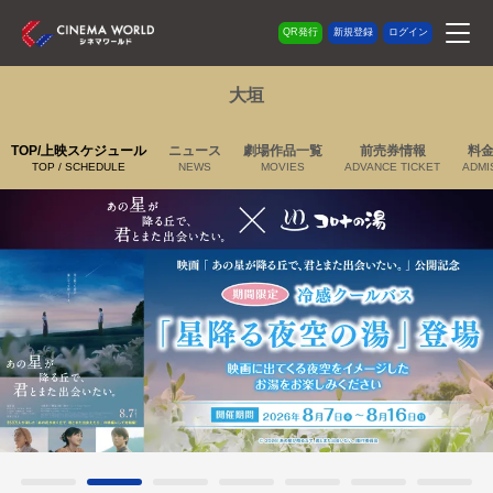
QR発行
新規登録
ログイン
大垣
TOP/上映スケジュール
ニュース
劇場作品一覧
前売券情報
料
TOP / SCHEDULE
NEWS
MOVIES
ADVANCE TICKET
ADMI