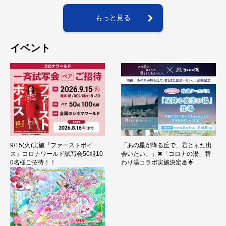
もっと見る
イベント
9/15(火)実施『ファーストボイ
「あの星が降る丘で、君とまた出
ス』コロナワールド試写会50組10
会いたい。」✖「コロナの湯」替
0名様ご招待！！
わり湯コラボ実施決定♨🌟