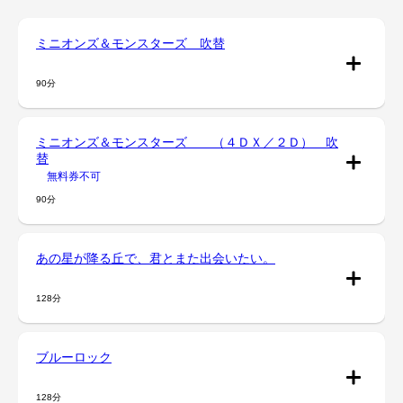
ミニオンズ＆モンスターズ 吹替
90分
ミニオンズ＆モンスターズ （４ＤＸ／２Ｄ） 吹
替
無料券不可
90分
あの星が降る丘で、君とまた出会いたい。
128分
ブルーロック
128分