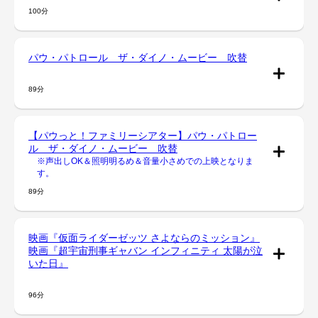
100分
パウ・パトロール ザ・ダイノ・ムービー 吹替
89分
【パウっと！ファミリーシアター】パウ・パトロー
ル ザ・ダイノ・ムービー 吹替
※声出しOK＆照明明るめ＆音量小さめでの上映となりま
す。
89分
映画『仮面ライダーゼッツ さよならのミッション』
映画『超宇宙刑事ギャバン インフィニティ 太陽が泣
いた日』
96分