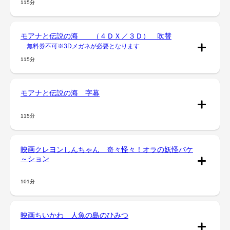
115分
モアナと伝説の海 （４ＤＸ／３Ｄ） 吹替
無料券不可※3Dメガネが必要となります
115分
モアナと伝説の海 字幕
115分
映画クレヨンしんちゃん 奇々怪々！オラの妖怪バケ
～ション
101分
映画ちいかわ 人魚の島のひみつ