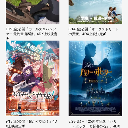
10/9(金)公開「ガールズ＆パンツ
8/14(金)公開「オークストリート
ァー 最終章 第5話」4DX上映決定
の異変」4DX上映決定🦖
🌟
9/18(金)公開「超かぐや姫！」4D
8/28(金)～「25周年記念 『ハリ
X上映決定🌟
ー・ポッターと賢者の石』」4DX