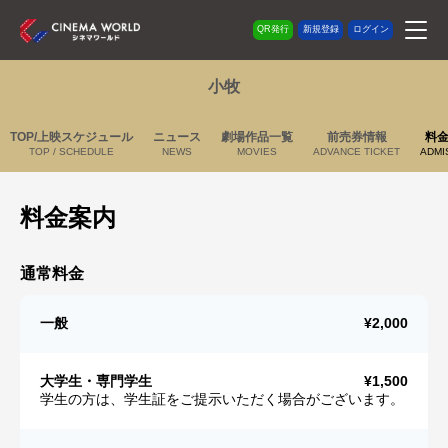
QR発行
新規登録
ログイン
小牧
TOP/上映スケジュール
ニュース
劇場作品一覧
前売券情報
料
TOP / SCHEDULE
NEWS
MOVIES
ADVANCE TICKET
ADMI
料金案内
通常料金
一般
¥2,000
大学生・専門学生
¥1,500
学生の方は、学生証をご提示いただく場合がございます。