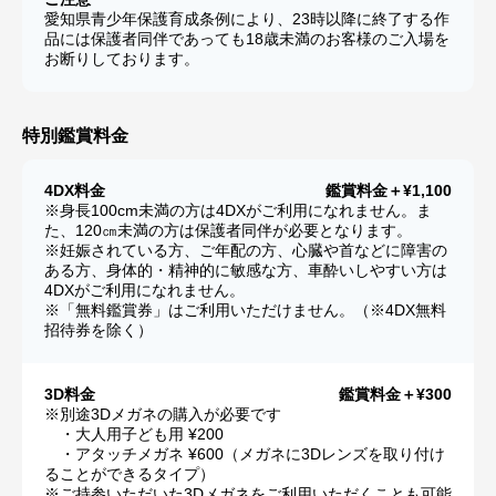
愛知県青少年保護育成条例により、23時以降に終了する作
品には保護者同伴であっても18歳未満のお客様のご入場を
お断りしております。
特別鑑賞料金
4DX料金
鑑賞料金＋¥1,100
※身長100cm未満の方は4DXがご利用になれません。ま
た、120㎝未満の方は保護者同伴が必要となります。
※妊娠されている方、ご年配の方、心臓や首などに障害の
ある方、身体的・精神的に敏感な方、車酔いしやすい方は
4DXがご利用になれません。
※「無料鑑賞券」はご利用いただけません。（※4DX無料
招待券を除く）
3D料金
鑑賞料金＋¥300
※別途3Dメガネの購入が必要です
・大人用子ども用 ¥200
・アタッチメガネ ¥600（メガネに3Dレンズを取り付け
ることができるタイプ）
※ご持参いただいた3Dメガネをご利用いただくことも可能