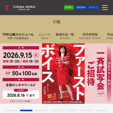
QR発行
新規登録
ログイン
小牧
TOP/上映スケジュール
ニュース
劇場作品一覧
前売券情報
料
TOP / SCHEDULE
NEWS
MOVIES
ADVANCE TICKET
ADMI