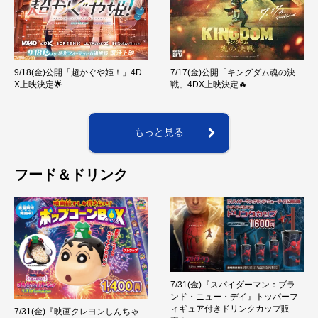
9/18(金)公開「超かぐや姫！」4D
7/17(金)公開「キングダム魂の決
X上映決定🌟
戦」4DX上映決定🔥
もっと見る
フード＆ドリンク
7/31(金)『スパイダーマン：ブラ
ンド・ニュー・デイ』トッパーフ
ィギュア付きドリンクカップ販
7/31(金)『映画クレヨンしんちゃ