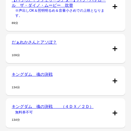
ル ザ・ダイノ・ムービー 吹替
※声出しOK＆照明明るめ＆音量小さめでの上映となりま
す。
89分
だぁれかさんとアソぼ？
109分
キングダム 魂の決戦
134分
キングダム 魂の決戦 （４ＤＸ／２Ｄ）
無料券不可
134分