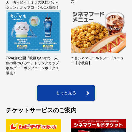
売！
ん 奇々怪々！オラの妖怪バケ～
ション』ポップコーンBOX販売！
7/24(金)公開『映画ちいかわ 人
🥤🍿シネマワールドフードメニュ
魚の島のひみつ』ドリンクカップ
ー【小牧店】
ホルダー・ポップコーンボックス
販売！
もっと見る
チケットサービスのご案内