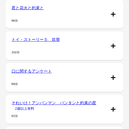
君と花火と約束と
96分
トイ・ストーリー５ 吹替
102分
口に関するアンケート
89分
それいけ！アンパンマン パンタンと約束の星
2歳以上有料
62分