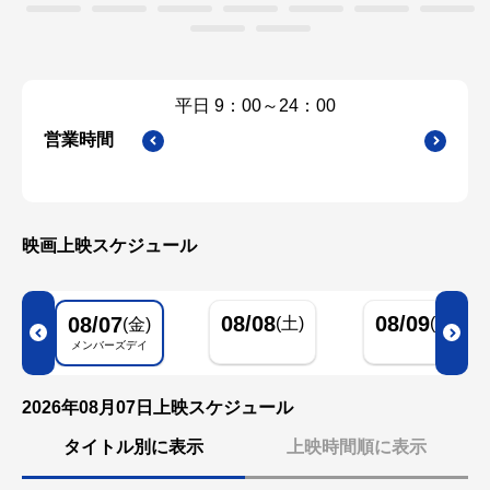
平日 9：00～24：00
金曜日・祝
00
営業時間
映画上映スケジュール
08/08
08/09
08/07
(土)
(日)
(金)
メンバーズデイ
2026年08月07日上映スケジュール
タイトル別に表示
上映時間順に表示