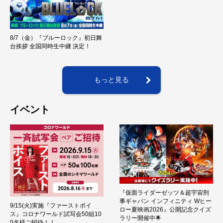
8/7（金）『ブルーロック』初日舞
台挨拶 全国同時生中継 決定！
もっと見る
イベント
『仮面ライダーゼッツ＆超宇宙刑
事ギャバン インフィニティ Wヒー
9/15(火)実施『ファーストボイ
ロー夏映画2026』公開記念クイズ
ス』コロナワールド試写会50組10
ラリー開催中🌟
0名様ご招待！！