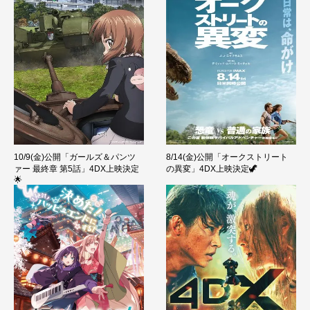
10/9(金)公開「ガールズ＆パンツ
8/14(金)公開「オークストリート
ァー 最終章 第5話」4DX上映決定
の異変」4DX上映決定🦖
🌟