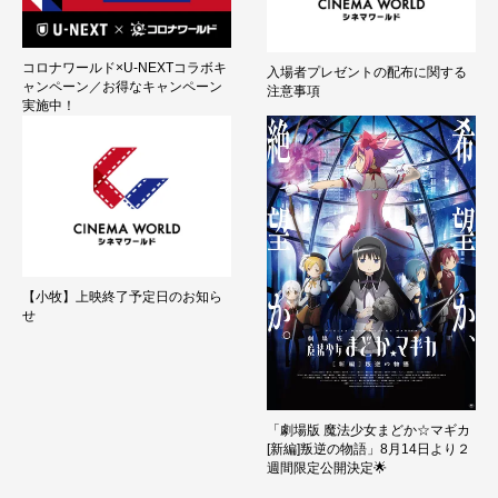
コロナワールド×U-NEXTコラボキ
入場者プレゼントの配布に関する
ャンペーン／お得なキャンペーン
注意事項
実施中！
【小牧】上映終了予定日のお知ら
せ
「劇場版 魔法少女まどか☆マギカ
[新編]叛逆の物語」8月14日より２
週間限定公開決定🌟