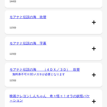
144分
モアナと伝説の海 吹替
115分
モアナと伝説の海 字幕
115分
モアナと伝説の海 （４ＤＸ／３Ｄ） 吹替
無料券不可※3Dメガネが必要となります
115分
映画クレヨンしんちゃん 奇々怪々！オラの妖怪バケ
～ション