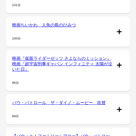
101分
映画ちいかわ 人魚の島のひみつ
100分
映画『仮面ライダーゼッツ さよならのミッション』
映画『超宇宙刑事ギャバン インフィニティ 太陽が泣
いた日』
96分
パウ・パトロール ザ・ダイノ・ムービー 吹替
89分
【パウっと！ファミリーシアター】パウ・パトロー