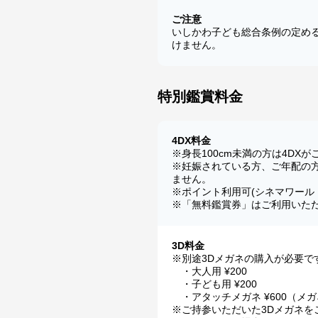
ご注意
いしかわ子ども総合条例の定める
けません。
特別鑑賞料金
4DX料金
※身長100cm未満の方は4DX
※妊娠されている方、ご年配の
ません。
※ポイント利用可(シネマワールド
※「無料鑑賞券」はご利用いただ
3D料金
※別途3Dメガネの購入が必要で
・大人用 ¥200
・子ども用 ¥200
・アタッチメガネ ¥600（メ
※ご持参いただいた3Dメガネを