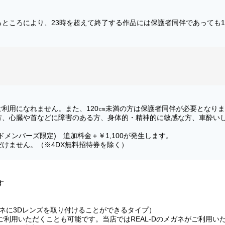
ところにより、23時を超えて終了する作品には保護者同伴であっても1
がご利用になれません。また、120㎝未満の方は保護者同伴が必要となり
方、心臓や首などに障害のある方、身体的・精神的に敏感な方、車酔いし
メンバーズ限定) 追加料金＋￥1,100が発生します。
けません。（※4DX無料招待券を除く）
す
ガネに3Dレンズを取り付けることができるタイプ）
ご利用いただくことも可能です。当店ではREAL-Dのメガネがご利用い