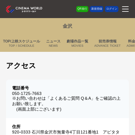
QR発行
新規登録
ログイン
金沢
TOP/上映スケジュール
ニュース
劇場作品一覧
前売券情報
料
TOP / SCHEDULE
NEWS
MOVIES
ADVANCE TICKET
ADMI
アクセス
電話番号
050-1725-7663
※お問い合わせは「よくあるご質問 Q＆A」をご確認の上
お願い致します。
(画面上部にございます)
住所
920-0333 石川県金沢市無量寺4丁目121番地1 アピタタ