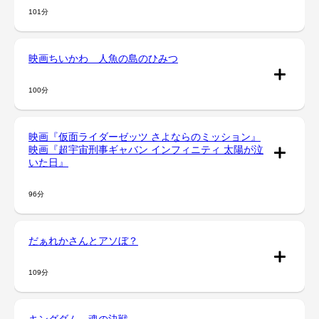
101分
映画ちいかわ 人魚の島のひみつ
100分
映画『仮面ライダーゼッツ さよならのミッション』
映画『超宇宙刑事ギャバン インフィニティ 太陽が泣
いた日』
96分
だぁれかさんとアソぼ？
109分
キングダム 魂の決戦