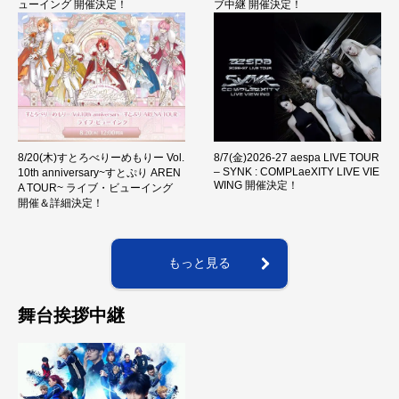
ューイング 開催決定！
ブ中継 開催決定！
8/20(木)すとろべりーめもりー Vol.
8/7(金)2026-27 aespa LIVE TOUR
– SYNK : COMPLaeXITY LIVE VIE
10th anniversary~すとぷり AREN
WING 開催決定！
A TOUR~ ライブ・ビューイング
開催＆詳細決定！
もっと見る
舞台挨拶中継