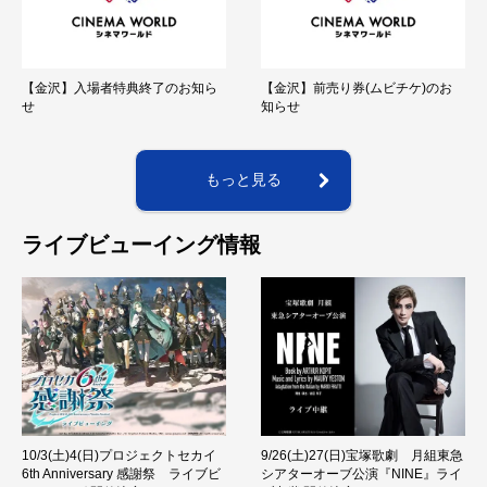
【金沢】入場者特典終了のお知ら
【金沢】前売り券(ムビチケ)のお
せ
知らせ
もっと見る
ライブビューイング情報
10/3(土)4(日)プロジェクトセカイ
9/26(土)27(日)宝塚歌劇 月組東急
6th Anniversary 感謝祭 ライブビ
シアターオーブ公演『NINE』ライ