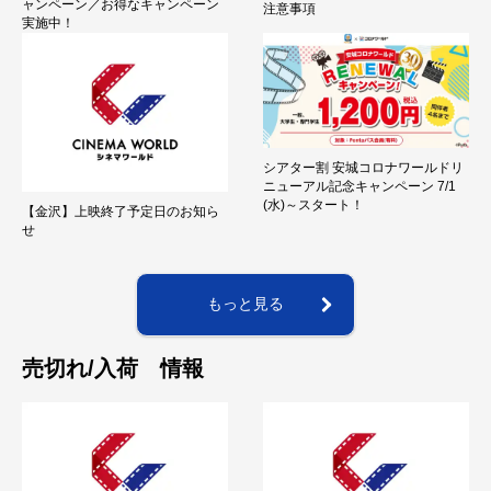
ャンペーン／お得なキャンペーン
注意事項
実施中！
シアター割 安城コロナワールドリ
ニューアル記念キャンペーン 7/1
(水)～スタート！
【金沢】上映終了予定日のお知ら
せ
もっと見る
売切れ/入荷 情報