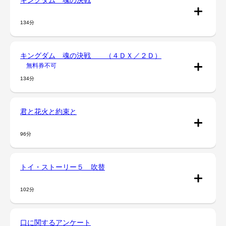
134分
キングダム 魂の決戦 （４ＤＸ／２Ｄ）
無料券不可
134分
君と花火と約束と
96分
トイ・ストーリー５ 吹替
102分
口に関するアンケート