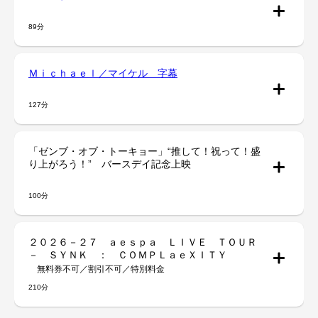
89分
Ｍｉｃｈａｅｌ／マイケル 字幕
127分
「ゼンブ・オブ・トーキョー」“推して！祝って！盛
り上がろう！” バースデイ記念上映
100分
２０２６－２７ ａｅｓｐａ ＬＩＶＥ ＴＯＵＲ
－ ＳＹＮＫ ： ＣＯＭＰＬａｅＸＩＴＹ
無料券不可／割引不可／特別料金
210分