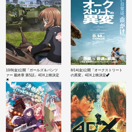
10/9(金)公開「ガールズ＆パンツ
8/14(金)公開「オークストリート
ァー 最終章 第5話」4DX上映決定
の異変」4DX上映決定🦖
🌟