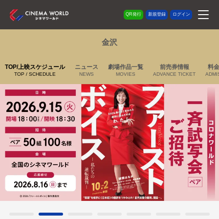
QR発行
新規登録
ログイン
金沢
TOP/上映スケジュール
ニュース
劇場作品一覧
前売券情報
料
TOP / SCHEDULE
NEWS
MOVIES
ADVANCE TICKET
ADMI