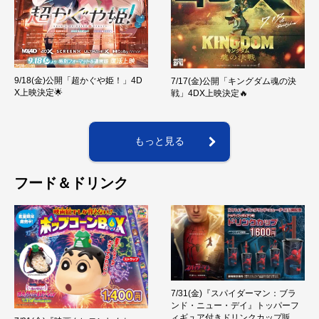
9/18(金)公開「超かぐや姫！」4D
7/17(金)公開「キングダム魂の決
X上映決定🌟
戦」4DX上映決定🔥
もっと見る
フード＆ドリンク
7/31(金)『スパイダーマン：ブラ
ンド・ニュー・デイ』トッパーフ
ィギュア付きドリンクカップ販