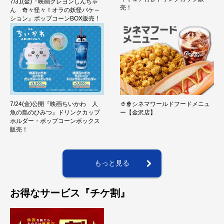
7/31(金)『映画クレヨンしんちゃ
売！
ん 奇々怪々！オラの妖怪バケ～
ション』ポップコーンBOX販売！
7/24(金)公開『映画ちいかわ 人
🥤🍿シネマワールドフードメニュ
魚の島のひみつ』ドリンクカップ
ー【金沢店】
ホルダー・ポップコーンボックス
販売！
もっと見る
お得なサービス『チケ割』