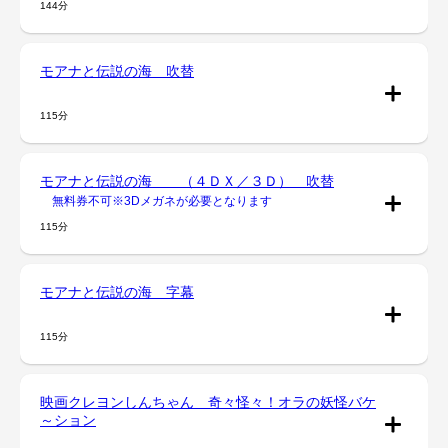
144分
モアナと伝説の海 吹替
115分
モアナと伝説の海 （４ＤＸ／３Ｄ） 吹替
無料券不可※3Dメガネが必要となります
115分
モアナと伝説の海 字幕
115分
映画クレヨンしんちゃん 奇々怪々！オラの妖怪バケ
～ション