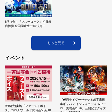
8/7（金）『ブルーロック』初日舞
台挨拶 全国同時生中継 決定！
もっと見る
イベント
『仮面ライダーゼッツ＆超宇宙刑
事ギャバン インフィニティ Wヒー
9/15(火)実施『ファーストボイ
ロー夏映画2026』公開記念クイズ
ス』コロナワールド試写会50組10