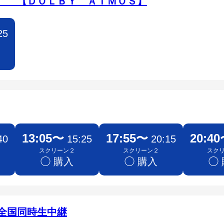
替 【ＤＯＬＢＹ ＡＴＭＯＳ】
25
13:05〜
17:55〜
20:4
40
15:25
20:15
スクリーン２
スクリーン２
スク
◯ 購入
◯ 購入
◯
全国同時生中継