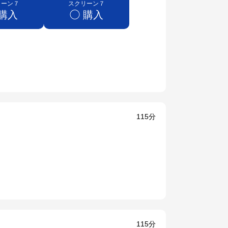
リーン７
スクリーン７
 購入
◯ 購入
115分
115分