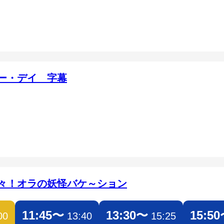
ー・デイ 字幕
々！オラの妖怪バケ～ション
11:45〜
13:30〜
15:5
00
13:40
15:25