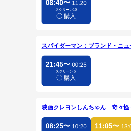
08:40〜
11:20
スクリーン10
◯ 購入
スパイダーマン：ブランド・ニュ
21:45〜
00:25
スクリーン５
◯ 購入
映画クレヨンしんちゃん 奇々怪
08:25〜
11:05〜
10:20
13: