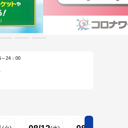
5～24：00
。