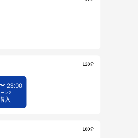
128分
0〜
23:00
リーン２
 購入
180分