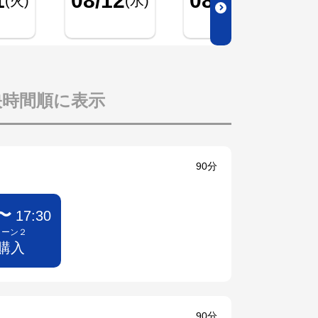
1
08/12
08/13
(火)
(水)
(木)
映時間順に表示
90分
0〜
17:30
リーン２
 購入
90分