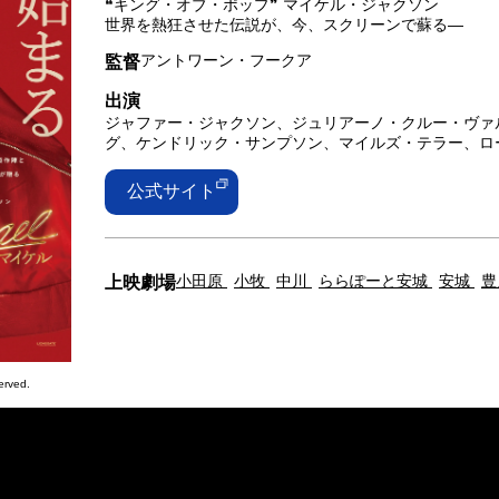
❝キング・オブ・ポップ❞ マイケル・ジャクソン
世界を熱狂させた伝説が、今、スクリーンで蘇る―
アントワーン・フークア
監督
出演
ジャファー・ジャクソン、ジュリアーノ・クルー・ヴァ
グ、ケンドリック・サンプソン、マイルズ・テラー、ロ
公式サイト
小田原
小牧
中川
ららぽーと安城
安城
豊
上映劇場
erved.