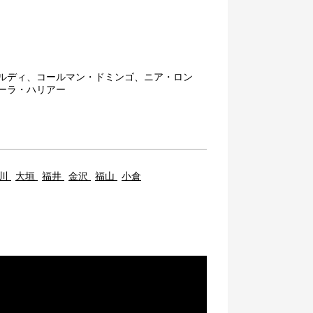
ルディ、コールマン・ドミンゴ、ニア・ロン
ーラ・ハリアー
川
大垣
福井
金沢
福山
小倉