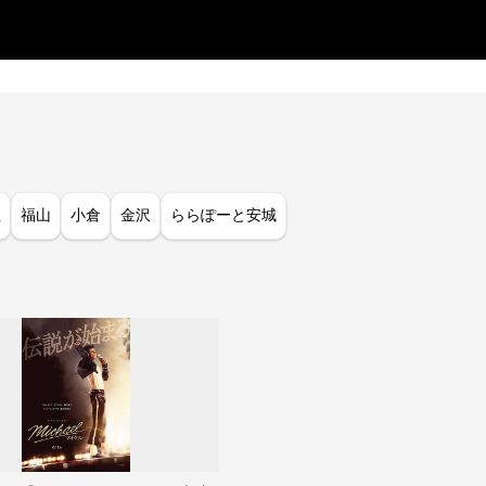
垣
福山
小倉
金沢
ららぽーと安城